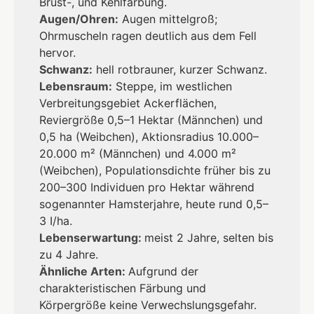
Brust-, und Kehlfärbung.
Augen/Ohren:
Augen mittelgroß;
Ohrmuscheln ragen deutlich aus dem Fell
hervor.
Schwanz:
hell rotbrauner, kurzer Schwanz.
Lebensraum:
Steppe, im westlichen
Verbreitungsgebiet Ackerflächen,
Reviergröße 0,5–1 Hektar (Männchen) und
0,5 ha (Weibchen), Aktionsradius 10.000–
20.000 m² (Männchen) und 4.000 m²
(Weibchen), Populationsdichte früher bis zu
200–300 Individuen pro Hektar während
sogenannter Hamsterjahre, heute rund 0,5–
3 I/ha.
Lebenserwartung:
meist 2 Jahre, selten bis
zu 4 Jahre.
Ähnliche Arten:
Aufgrund der
charakteristischen Färbung und
Körpergröße keine Verwechslungsgefahr.