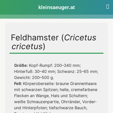
Hamster
kleinsaeuger.at
Zum
Inhalt
Feldhamster (
Cricetus
springen
cricetus
)
Größe:
Kopf-Rumpf: 200–340 mm;
Hinterfuß: 30–40 mm; Schwanz: 25–65 mm;
Gewicht: 200–500 g.
Fell:
Körperoberseite: braune Grannenhaare
mit schwarzen Spitzen; helle, cremefarbene
Flecken an Wange, Hals und Schultern;
weiße Schnauzenpartie, Ohrränder, Vorder-
und Hinterpfoten; tiefschwarze Bauch,