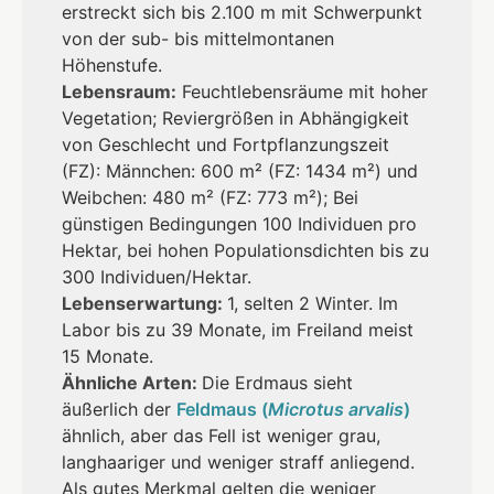
erstreckt sich bis 2.100 m mit Schwerpunkt
von der sub- bis mittelmontanen
Höhenstufe.
Lebensraum:
Feuchtlebensräume mit hoher
Vegetation; Reviergrößen in Abhängigkeit
von Geschlecht und Fortpflanzungszeit
(FZ): Männchen: 600 m² (FZ: 1434 m²) und
Weibchen: 480 m² (FZ: 773 m²); Bei
günstigen Bedingungen 100 Individuen pro
Hektar, bei hohen Populationsdichten bis zu
300 Individuen/Hektar.
Lebenserwartung:
1, selten 2 Winter. Im
Labor bis zu 39 Monate, im Freiland meist
15 Monate.
Ähnliche Arten:
Die Erdmaus sieht
äußerlich der
Feldmaus (
Microtus arvalis
)
ähnlich, aber das Fell ist weniger grau,
langhaariger und weniger straff anliegend.
Als gutes Merkmal gelten die weniger