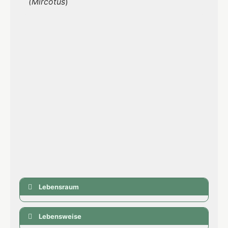
(Mircotus
)
Lebensraum
Lebensweise