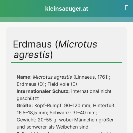
Wühlmäuse
kleinsaeuger.at
Zum
Inhalt
Erdmaus (
Microtus
springen
agrestis
)
Name
:
Microtus agrestis
(Linnaeus, 1761);
Erdmaus (D); Field vole (E)
Internationaler Schutz:
international nicht
geschützt
Größe:
Kopf-Rumpf: 90–120 mm; Hinterfuß:
16,5–18,5 mm; Schwanz: 31–40 mm;
Gewicht: 20–55 g, wobei Männchen größer
und schwerer als Weibchen sind.