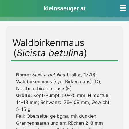
Birkenmäuse
kleinsaeuger.at
Zum
Inhalt
Waldbirkenmaus
springen
(
Sicista betulina
)
Name:
Sicista betulina
(Pallas, 1779);
Waldbirkenmaus (syn. Birkenmaus) (D);
Northern birch mouse (E)
Größe:
Kopf-Rumpf: 50–75 mm; Hinterfuß:
14–18 mm; Schwanz: 76–108 mm; Gewicht:
5–15 g
Fell:
Oberseite: gelbgrau mit dunklen
Grannenhaaren und am Rücken 2–3 mm