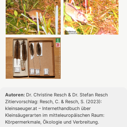
In den Bergregionen besiedelt sie
bodenfeuchte Laub- und Mischwälder. Im
Alpenraum ist die Waldbirkenmaus vermehrt
oberhalb der Waldgrenze anzutreffen, wo
sie Zwergstrauchheiden, Almwiesen oder
Moore bewohnt.
Autoren:
Dr. Christine Resch & Dr. Stefan Resch
Zitiervorschlag: Resch, C. & Resch, S. (2023):
kleinsaeuger.at – Internethandbuch über
Kleinsäugerarten im mitteleuropäischen Raum:
Körpermerkmale, Ökologie und Verbreitung.