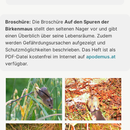
Meeresniveau und 2010 m ist die
Sicista betulina
Waldbirkenmaus in sehr unterschiedlichen
Lebensraumtypen zu finden. Sie bevorzugt
Broschüre:
Die Broschüre
Auf den Spuren der
Waldrand- oder Mosaikstandorte mit hoher
Birkenmaus
stellt den seltenen Nager vor und gibt
Sicista
Bodenfeuchtigkeit sowie einer dichten
einen Überblich über seine Lebensräume. Zudem
betulina
Kraut- und Zwergstrauchvegetation. Im
werden Gefährdungsursachen aufgezeigt und
Tiefland bewohnt sie vornehmlich Seen- und
Schutzmöglichkeiten beschrieben. Das Heft ist als
Sumpfgebiete.
PDF-Datei kostenfrei im Internet auf
apodemus.at
verfügbar.
Sicista betulina
Sicista betulina