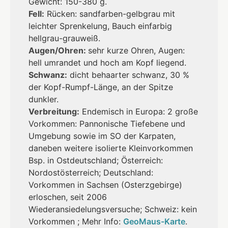
Gewicht: 150-380 g.
Fell:
Rücken: sandfarben-gelbgrau mit
leichter Sprenkelung, Bauch einfarbig
hellgrau-grauweiß.
Augen/Ohren:
sehr kurze Ohren, Augen:
hell umrandet und hoch am Kopf liegend.
Schwanz:
dicht behaarter schwanz, 30 %
der Kopf-Rumpf-Länge, an der Spitze
dunkler.
Verbreitung:
Endemisch in Europa: 2 große
Vorkommen: Pannonische Tiefebene und
Umgebung sowie im SO der Karpaten,
daneben weitere isolierte Kleinvorkommen
Bsp. in Ostdeutschland; Österreich:
Nordostösterreich; Deutschland:
Vorkommen in Sachsen (Osterzgebirge)
erloschen, seit 2006
Wiederansiedelungsversuche; Schweiz: kein
Vorkommen ; Mehr Info:
GeoMaus-Karte
.