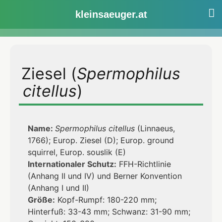
Hörnchen
kleinsaeuger.at
Zum
Inhalt
Ziesel (
Spermophilus
springen
citellus
)
Name:
Spermophilus citellus
(Linnaeus,
1766); Europ. Ziesel (D); Europ. ground
squirrel, Europ. souslik (E)
Internationaler Schutz:
FFH-Richtlinie
(Anhang II und IV) und Berner Konvention
(Anhang I und II)
Größe:
Kopf-Rumpf: 180-220 mm;
Hinterfuß: 33-43 mm; Schwanz: 31-90 mm;